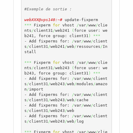
#Exemple de sortie : 
webXXX@vps140:~# 
***
 Fixperm 
for
 vhost 
/
var
/
www
/
clie
nts
/
client31
/
web241 
(
force user: we
b241, force group: client31
)
***
- Add fixperms for: 
/
var
/
www
/
client
s
/
client31
/
web241
/
web
/
ressources
/
In
stall

***
 Fixperm 
for
 vhost 
/
var
/
www
/
clie
nts
/
client31
/
web243 
(
force user: we
b243, force group: client31
)
***
- Add fixperms for: 
/
var
/
www
/
client
s
/
client31
/
web243
/
web
/
modules
/
amazo
n
/
import

- Add fixperms for: 
/
var
/
www
/
client
s
/
client31
/
web243
/
web
/
cache

- Add fixperms for: 
/
var
/
www
/
client
s
/
client31
/
web243
/
web

- Add fixperms for: 
/
var
/
www
/
client
s
/
client31
/
web243
/
web
/
log

***
 Fixperm 
for
 vhost 
/
var
/
www
/
clie