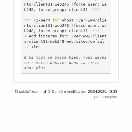
nts
/
client31
/
web245 
(
force user: we
b245, force group: client31
)
***
***
 Fixperm 
for
 vhost 
/
var
/
www
/
clie
nts
/
client31
/
web248 
(
force user: we
b248, force group: client31
)
***
- Add fixperms for: 
/
var
/
www
/
client
s
/
client31
/
web248
/
web
/
sites
/
defaul
t
/
files

# Si tout ce passe bien, vous devez 
voir votre dossier dans la liste
#Pas plus...
public/fixperm.txt
Dernière modification:
20/04/2020/ 18:33
par h.campion