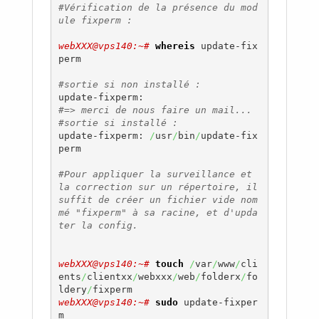
#Vérification de la présence du mod
ule fixperm :
webXXX@vps140:~# 
whereis
 update-fix
perm

#sortie si non installé :
#=> merci de nous faire un mail...
#sortie si installé :
update-fixperm: 
/
usr
/
bin
/
update-fix
perm

#Pour appliquer la surveillance et 
la correction sur un répertoire, il 
suffit de créer un fichier vide nom
mé "fixperm" à sa racine, et d'upda
ter la config.
webXXX@vps140:~# 
touch
/
var
/
www
/
cli
ents
/
clientxx
/
webxxx
/
web
/
folderx
/
fo
ldery
/
webXXX@vps140:~# 
sudo
 update-fixper
m
